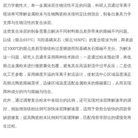
层力学脆性大、单一金属涂层生物活性不足的问题，科研人员通过等离子
喷涂将可降解金属粉末与生物陶瓷粉末按特定比例混合，制备出兼具力学
支撑与生物活性的复合涂层。
这类复合涂层的制备需重点解决不同材料熔点差异带来的熔融不均问题。
以镁（熔点651℃）与羟基磷灰石（熔点1650℃）的复合喷涂为例，两者超
过1000℃的熔点差易导致镁粉过度燃烧而羟基磷灰石熔融不充分。为解决
这一问题，研究人员通常采用两种技术路径：一是通过粉末预处理，将低
熔点金属粉末进行微胶囊化包覆，避免其在高温射流中过早反应；二是优
化工艺参数，采用梯度升温的等离子射流设计，使射流中心区域温度满足
高熔点陶瓷熔融需求，边缘区域温度适配金属粉末的熔融窗口，从而实现
两种成分的均匀熔融与结合。
此外，通过调整复合粉末中各组分的比例，还可实现对涂层降解速率的调
控，例如增加镁粉比例可加快涂层降解速度，适用于骨愈合较快的四肢骨
缺损修复；提高陶瓷粉末比例则可延缓降解，匹配颅骨等部位的缓慢骨再
生过程。