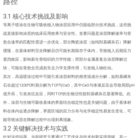
路径
3.1 核心技术挑战及影响
等离子喷涂在生物可吸收植入物涂层应用中仍面临部分技术挑战，这些挑
战直接影响涂层的临床应用效果与安全性。首要问题是涂层降解速率与骨
愈合速率的匹配性需进一步优化，部分陶瓷涂层（如纯羟基磷灰石）降解
缓慢，在基体材料完全降解后仍可能长期留存于体内，导致植入后期应力
遮挡效应，影响新生骨组织的力学性能；而部分金属基复合涂层降解过
快，可能在骨愈合完成前失去力学支撑作用，引发植入物松动。
其次，高温喷涂过程中可能引发涂层材料的相变或成分分解，如羟基磷灰
石在超过1200℃时易分解为TCP与CaO，其中CaO与体液反应会导致局部pH
值升高，引发炎症反应，同时TCP的生物活性较羟基磷灰石显著降低。此
外，涂层与生物可吸收基体的界面结合稳定性也是关键问题，由于基体材
料在体内会逐步降解，界面区域的应力分布与化学稳定性易发生变化，可
能导致涂层在降解过程中出现剥离现象。
3.2 关键解决技术与实践
针对这些问题，当前研究主要通过工艺优化与技术创新实现突破。其一，