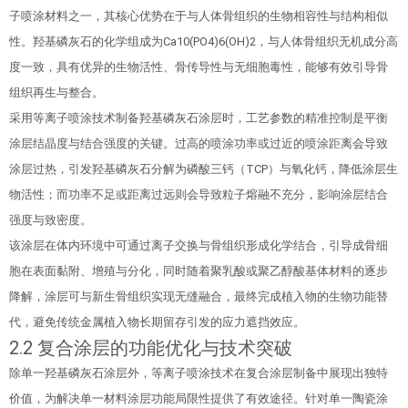
子喷涂材料之一，其核心优势在于与人体骨组织的生物相容性与结构相似
性。羟基磷灰石的化学组成为Ca10(PO4)6(OH)2，与人体骨组织无机成分高
度一致，具有优异的生物活性、骨传导性与无细胞毒性，能够有效引导骨
组织再生与整合。
采用等离子喷涂技术制备羟基磷灰石涂层时，工艺参数的精准控制是平衡
涂层结晶度与结合强度的关键。过高的喷涂功率或过近的喷涂距离会导致
涂层过热，引发羟基磷灰石分解为磷酸三钙（TCP）与氧化钙，降低涂层生
物活性；而功率不足或距离过远则会导致粒子熔融不充分，影响涂层结合
强度与致密度。
该涂层在体内环境中可通过离子交换与骨组织形成化学结合，引导成骨细
胞在表面黏附、增殖与分化，同时随着聚乳酸或聚乙醇酸基体材料的逐步
降解，涂层可与新生骨组织实现无缝融合，最终完成植入物的生物功能替
代，避免传统金属植入物长期留存引发的应力遮挡效应。
2.2 复合涂层的功能优化与技术突破
除单一羟基磷灰石涂层外，等离子喷涂技术在复合涂层制备中展现出独特
价值，为解决单一材料涂层功能局限性提供了有效途径。针对单一陶瓷涂