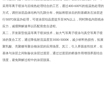
采用等离子喷涂与后续热处理结合的工艺，通过400-600℃的低温热处理的
方式，调控涂层晶体结构与孔隙分布，例如将喷涂后的羟基磷灰石涂层进
行500℃保温2h处理，可使涂层结晶度提升至90%以上，同时降低内部残余
应力，减缓降解速率以匹配骨愈合进程。
其二，开发新型低温等离子喷涂技术，如大气等离子喷涂与真空等离子喷
涂的复合工艺，通过降低射流温度至3000-5000K，减少材料热损伤，拓展
聚乳酸、壳聚糖等聚合物涂层的应用场景。其三，引入界面改性技术，在
基体与涂层之间制备钛涂层过渡层，通过过渡层的桥接作用增强界面结合
强度，避免降解过程中的涂层脱落。