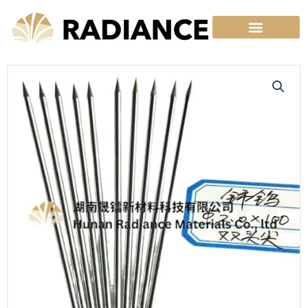
跳
至
内
容