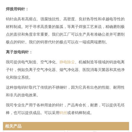
焊接用钨针：
钨针由具有高熔点、强腐蚀抗性、高密度、良好热导性和卓越电导性的
材料制成。对于寻求高质量的氩弧，等离子焊接工艺来说，精确磨削极
点的直径和角度非常重要。我们的工厂可以生产具有准确公差并可磨削
极点的钨针。我们的钨替代针的极点可以在一端或两端磨削。
离子放电钨针：
我司提供电气制造、空气净化、
静电除尘
、机械制造等领域的钨放电离
子针，例如负离子空气净化器、烟气净化器、医院消毒灭菌器和其他净
化和除尘系统。
这种放电钨针取代了传统的不锈钢针，因为它具有出色的性能、耐用性
和非凡的放电效果。
我司专业生产用于各种用途的钨针，产品寿命长，耐磨，可以提供毛坯
棒，也可以提供成品。可以采用
钨丝
或者钨棒制成。
相关产品