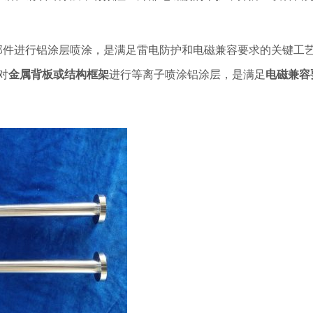
部件进行铝涂层喷涂，是满足雷电防护和电磁兼容要求的关键工
​
金属背板或结构框架
​进行等离子喷涂铝涂层，是满足​
电磁兼容