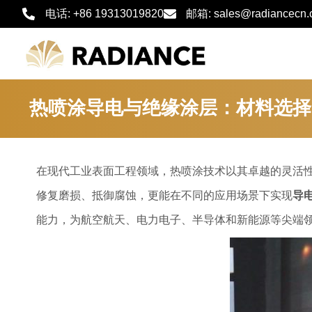
跳
电话: +86 19313019820
邮箱: sales@radiancecn
至
内
容
热喷涂导电与绝缘涂层：材料选择
在现代工业表面工程领域，热喷涂技术以其卓越的灵活
修复磨损、抵御腐蚀，更能在不同的应用场景下实现
导
能力，为航空航天、电力电子、半导体和新能源等尖端