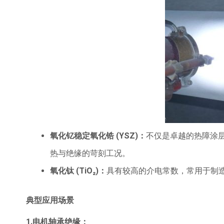
氧化钇稳定氧化锆
(YSZ)
：
不仅是卓越的热障涂
热与绝缘的苛刻工况。
氧化钛
(TiO₂)
：
具有较高的介电常数，常用于制
典型应用场景
1.电机轴承绝缘：