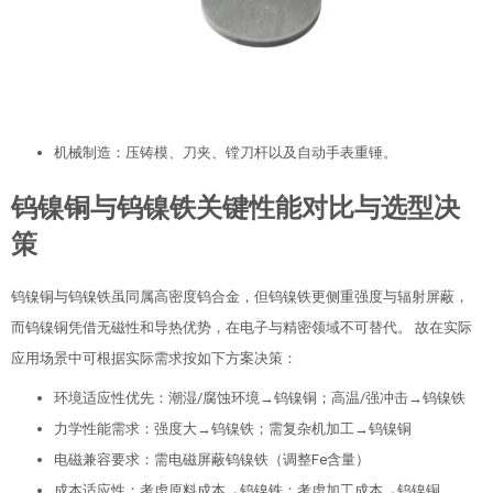
机械制造：压铸模、刀夹、镗刀杆以及自动手表重锤。
钨镍铜与钨镍铁关键性能对比与选型决
策
钨镍铜与钨镍铁虽同属高密度钨合金，但钨镍铁更侧重强度与辐射屏蔽，
而钨镍铜凭借无磁性和导热优势，在电子与精密领域不可替代。 故在实际
应用场景中可根据实际需求按如下方案决策：
环境适应性优先：潮湿/腐蚀环境→钨镍铜；高温/强冲击→钨镍铁
力学性能需求：强度大→钨镍铁；需复杂机加工→钨镍铜
电磁兼容要求：需电磁屏蔽钨镍铁（调整Fe含量）
成本适应性：考虑原料成本→钨镍铁；考虑加工成本→钨镍铜。