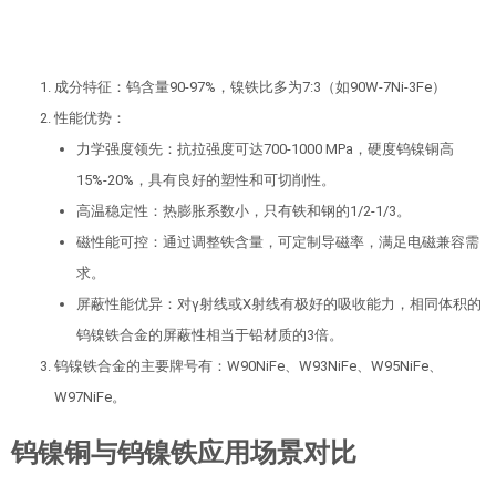
成分特征：钨含量90-97%，镍铁比多为7:3（如90W-7Ni-3Fe）
性能优势：
力学强度领先：抗拉强度可达700-1000 MPa，硬度钨镍铜高
15%-20%，具有良好的塑性和可切削性。
高温稳定性：热膨胀系数小，只有铁和钢的1/2-1/3。
磁性能可控：通过调整铁含量，可定制导磁率，满足电磁兼容需
求。
屏蔽性能优异：对γ射线或X射线有极好的吸收能力，相同体积的
钨镍铁合金的屏蔽性相当于铅材质的3倍。
钨镍铁合金的主要牌号有：W90NiFe、W93NiFe、W95NiFe、
W97NiFe。
钨镍铜与钨镍铁应用场景对比