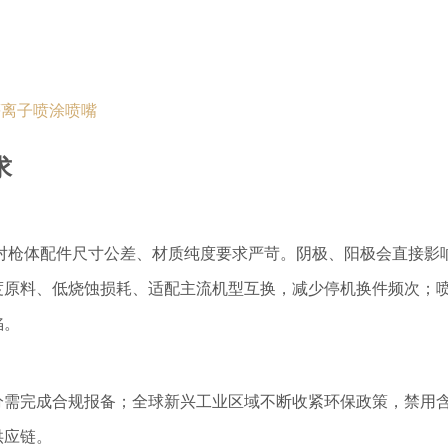
等离子喷涂喷嘴
求
机型）对枪体配件尺寸公差、材质纯度要求严苛。阴极、阳极会直接影
度原料、低烧蚀损耗、适配主流机型互换，减少停机换件频次；
陷。
分需完成合规报备；全球新兴工业区域不断收紧环保政策，禁用
供应链。