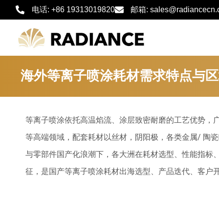
跳
电话: +86 19313019820
邮箱: sales@radiancecn
至
内
容
海外等离子喷涂耗材需求特点与区
等离子喷涂依托高温焰流、涂层致密耐磨的工艺优势，
等高端领域，配套耗材以丝材，阴阳极，各类金属/ 陶
与零部件国产化浪潮下，各大洲在耗材选型、性能指标
征，是国产等离子喷涂耗材出海选型、产品迭代、客户