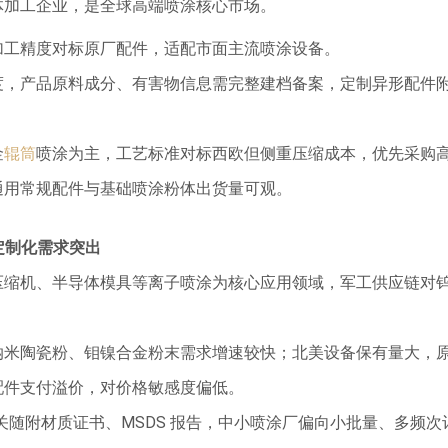
体加工企业，是全球高端喷涂核心市场。
加工精度对标原厂配件，适配市面主流喷涂设备。
度，产品原料成分、有害物信息需完整建档备案，定制异形配件
金
辊筒
喷涂为主，工艺标准对标西欧但侧重压缩成本，优先采购
通用常规配件与基础喷涂粉体出货量可观。
，定制化需求突出
压缩机、半导体模具等离子喷涂为核心应用领域，军工供应链对
纳米陶瓷粉、钼镍合金粉末需求增速较快；北美设备保有量大，
配件支付溢价，对价格敏感度偏低。
报关随附材质证书、MSDS 报告，中小喷涂厂偏向小批量、多频次