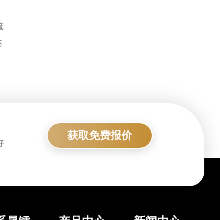
流
还
获取免费报价
好