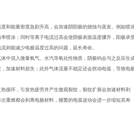
温度和能量密度急剧升高，会加速阴阳极的烧蚀与蒸发。例如喷
功率喷涂；同时等离子电流过高会使阴极表面温度骤升，阳极承
电流则能减少电极温度过高的问题，延长寿命。
气体中混入微量氧气、水汽等氧化性物质，阴极钨会与之反应生
发，加速材料损失；此外气体流量不稳定还会扰动电弧，导致电
复热循环，引发热疲劳并产生微观裂纹，裂纹扩展会加速材料剥
每次重燃都会剥离电极材料，频繁的电弧波动会进一步缩短其寿