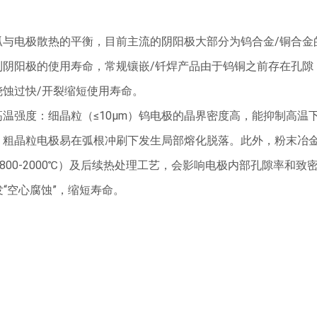
弧与电极散热的平衡，目前主流的阴阳极大部分为钨合金/铜合金
到阴阳极的使用寿命，常规镶嵌/钎焊产品由于钨铜之前存在孔隙
蚀过快/开裂缩短使用寿命。
温强度：细晶粒（≤10μm）钨电极的晶界密度高，能抑制高温
，粗晶粒电极易在弧根冲刷下发生局部熔化脱落。此外，粉末冶
（1800-2000℃）及后续热处理工艺，会影响电极内部孔隙率和致
发“空心腐蚀”，缩短寿命。