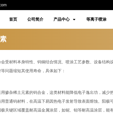
.com
首页
公司简介
产品中心
等离子喷涂
素
命会受材料本身特性、钨铜结合情况、喷涂工艺参数、设备结构
劳等问题缩短其使用寿命，具体如下：
采用掺杂稀土元素的钨合金，这类材料能降低电子逸出功，减少
极用普通钨材料，在高温下易因热电子发射导致表面熔蚀。阳极
阳极关键区域覆盖耐高温金属涂层，如铌、钼等耐高温涂层，能