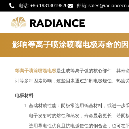
跳
电话: +86 19313019820
邮箱: sales@radiancecn
至
内
容
影响等离子喷涂喷嘴电极寿命的因
等离子喷涂喷嘴电极
是生成等离子弧的核心部件，其寿
计等多种因素影响，这些因素通过加剧电极烧蚀、热疲
电极材料
基础材质性能：阴极常选用钨基材料，或进一步
电子发射时的熔蚀和蒸发，寿命显著更长，若阴
选用导电性优良且抗电弧侵蚀的铜合金，也可在