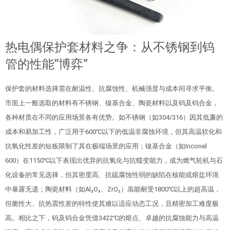
热电偶保护套材料之争：从不锈钢到钨
管的性能“博弈”
保护套的材料选择需在耐温性、抗腐蚀性、机械强度与成本间寻求平衡。
市面上一般选取的材料有不锈钢、镍基合金、陶瓷材料以及钨及钨合金，
各种材质在不同的应用场景各有优势。如不锈钢（如304/316）因其低廉的
成本和易加工性，广泛用于600℃以下的低温非腐蚀环境，但其高温软化和
抗氧化性差的短板限制了其在极端场景的应用；镍基合金（如Inconel
600）在1150℃以下表现出优异的抗氧化与抗蠕变能力，成为燃气轮机与石
化设备的常见选择，但其密度高、抗硫腐蚀性弱的缺陷在核能或熔盐环境
中暴露无遗；陶瓷材料（如Al₂O₃、ZrO₂）虽能耐受1800℃以上的超高温，
但脆性大、抗热震性差的特性使其难以适应动态工况，且精密加工难度极
高。相比之下，钨及钨合金凭借3422℃的熔点、卓越的抗腐蚀能力与高温