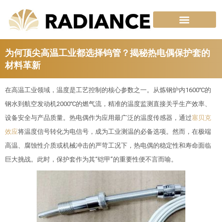
跳
至
内
容
为何顶尖高温工业都选择钨管？揭秘热电偶保护套的
材料革新
在高温工业领域，温度是工艺控制的核心参数之一。从炼钢炉内1600℃的
钢水到航空发动机2000℃的燃气流，精准的温度监测直接关乎生产效率、
设备安全与产品质量。热电偶作为应用最广泛的温度传感器，通过
塞贝克
效应
将温度信号转化为电信号，成为工业测温的必备选项。然而，在极端
高温、腐蚀性介质或机械冲击的严苛工况下，热电偶的稳定性和寿命面临
巨大挑战。此时，保护套作为其“铠甲”的重要性便不言而喻。