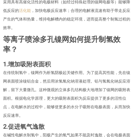
采用具有高催化活性的电极材料（如经过特殊处理的镍网电极等）能够降
低反应的
活化能
，加快电极反应速率；合理的电解液流速有助于带走反应
产生的气体和热量，维持电解槽内的稳定环境，进而提高整个制氢过程的
效率。
等离子喷涂多孔镍网如何提升制氢效
率？
1.
增加吸附表面积
在传统制氢中，镍网作为析氢阴极起关键作用。为了提高其性能，先在镍
网表面喷涂镍铝合金，然后用浓氢氧化钠溶液处理。铝与氢氧化钠反应溶
解，留下大量微孔。这种微观的立体多孔结构极大地增加了镍网的吸附表
面积。根据电化学原理，更大的吸附表面积为反应提供了更多的活性位
点，在电解水的过程中，能够使更多的水分子吸附在电极表面，从而加快
反应速率。
2.
促进氧气逸散
在碱性电解水制氢中，阳极产生的氧气如果不能及时逸散，会在电极表面