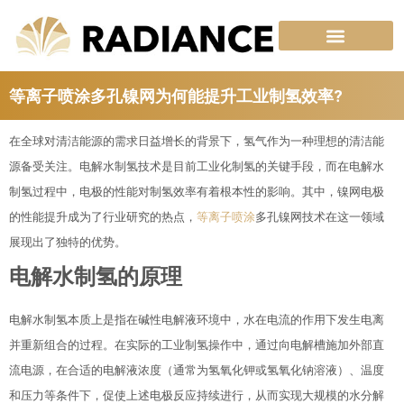
跳
至
内
容
等离子喷涂多孔镍网为何能提升工业制氢效率?
在全球对清洁能源的需求日益增长的背景下，氢气作为一种理想的清洁能
源备受关注。电解水制氢技术是目前工业化制氢的关键手段，而在电解水
制氢过程中，电极的性能对制氢效率有着根本性的影响。其中，镍网电极
的性能提升成为了行业研究的热点，
等离子喷涂
多孔镍网技术在这一领域
展现出了独特的优势。
电解水制氢的原理
电解水制氢本质上是指在碱性电解液环境中，水在电流的作用下发生电离
并重新组合的过程。在实际的工业制氢操作中，通过向电解槽施加外部直
流电源，在合适的电解液浓度（通常为氢氧化钾或氢氧化钠溶液）、温度
和压力等条件下，促使上述电极反应持续进行，从而实现大规模的水分解