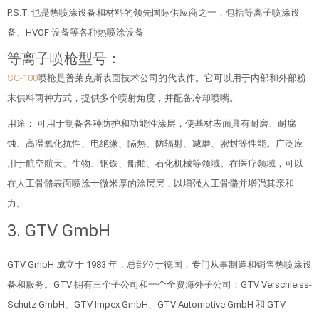
P.S.T. 也是热喷涂设备和材料的领先国际供应商之一，包括等离子喷涂设
备、HVOF 设备等各种热喷涂设备
等离子喷枪型号：
SG-100
喷枪是普莱克斯表面技术公司的代表作。它可以用于内部和外部粉
末供料两种方式，提供多个喷射角度，并配备冷却喷嘴。
用途： 可用于制备各种防护和功能性涂层，使基材表面具有耐磨、耐腐
蚀、高温氧化抗性、电绝缘、隔热、防辐射、减磨、密封等性能。广泛应
用于航空航天、生物、钢铁、船舶、石化机械等领域。在医疗领域，可以
在人工骨骼表面喷涂十微米厚的涂层层，以增强人工骨骼并增强其亲和
力。
3. GTV GmbH
GTV GmbH 成立于 1983 年，总部位于德国，专门从事制造和销售热喷涂设
备和服务。GTV 拥有三个子公司和一个全资海外子公司：GTV Verschleiss-
Schutz GmbH、GTV Impex GmbH、GTV Automotive GmbH 和 GTV